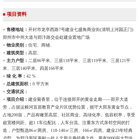
项目资料
■
+
售楼地址：
开封市龙亭西路7号建业七盛角商业街(清明上河园正门)
郑州市中州大道与郑汴路交会处建业置地广场
+
物业类别：
住宅、商铺、
+
建筑类型：
高层、
+
主力户型：
二居86平米、三居118平米、三居119平米、三居121平
米、三居140平米、四居166平米
+
绿 化 率：
42 %
+
总建筑面积：
0 平方米
+
交通状况：
+
项目介绍：
建业菊香里，位于连接郑开的黄金走廊——郑开大道
旁，占据运粮河宜居教育产业片区优势位置，扼守大郑东黄金节点，
占地200亩，产品有瞰景高层、社区商业。高绿化率、低容积率，享受
超宽楼间距、超1:1车位配比，人车分流。注重东方式亲邻空间的打
造，户型甄选86㎡两房、118-140㎡三房、166㎡四房。建业23年经典
户型，为郑汴新区再献一处人文新古典经典之作。更有9000亩大型生