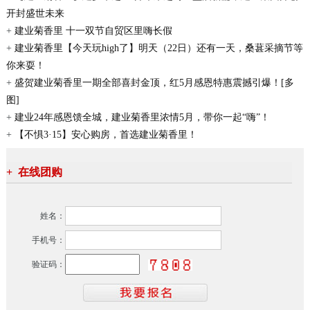
开封盛世未来
+
建业菊香里 十一双节自贸区里嗨长假
+
建业菊香里【今天玩high了】明天（22日）还有一天，桑葚采摘节等
你来耍！
+
盛贺建业菊香里一期全部喜封金顶，红5月感恩特惠震撼引爆！[多
图]
+
建业24年感恩馈全城，建业菊香里浓情5月，带你一起“嗨”！
+
【不惧3·15】安心购房，首选建业菊香里！
+
在线团购
姓名：
手机号：
验证码：