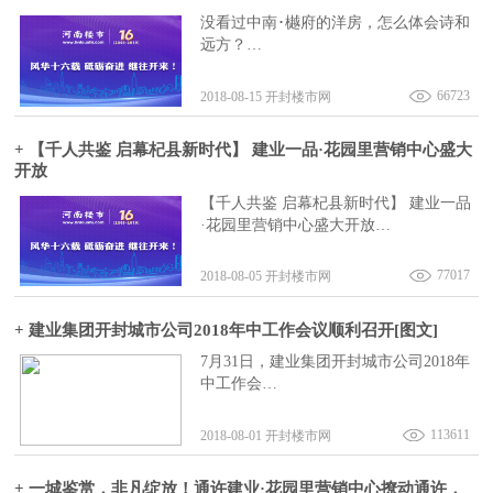
没看过中南･樾府的洋房，怎么体会诗和
远方？…
66723
2018-08-15 开封楼市网
+ 【千人共鉴 启幕杞县新时代】 建业一品·花园里营销中心盛大
开放
【千人共鉴 启幕杞县新时代】 建业一品
·花园里营销中心盛大开放…
77017
2018-08-05 开封楼市网
+ 建业集团开封城市公司2018年中工作会议顺利召开[图文]
7月31日，建业集团开封城市公司2018年
中工作会…
113611
2018-08-01 开封楼市网
+ 一城鉴赏，非凡绽放！通许建业·花园里营销中心撩动通许，