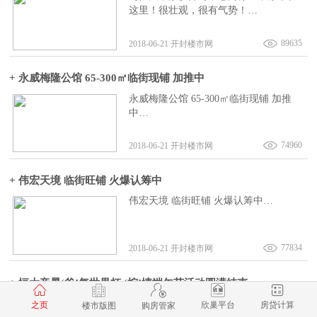
这里！很壮观，很有气势！…
89635
2018-06-21 开封楼市网
+ 永威梅隆公馆 65-300㎡临街现铺 加推中
永威梅隆公馆 65-300㎡临街现铺 加推
中…
74960
2018-06-21 开封楼市网
+ 伟宏天境 临街旺铺 火爆认筹中
伟宏天境 临街旺铺 火爆认筹中…
77834
2018-06-21 开封楼市网
+ 恒大帝景‘爸’气世界杯 ‘棕’情端午节活动圆满结束
恒大帝景‘爸’气世界杯 ‘棕’情端午节活动
之页
欣巢平台
房贷计算
楼市版图
购房管家