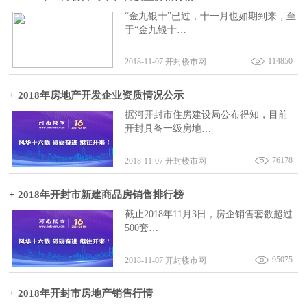
“金九银十”已过，十一月也如期到来，至
于“金九银十…
114850
2018-11-07 开封楼市网
+ 2018年房地产开发企业资质情况公示
据河开封市住房建设局公布得知，目前
开封具备一级房地…
76178
2018-11-07 开封楼市网
+ 2018年开封市新建商品房销售排行榜
截止2018年11月3日，房企销售套数超过
500套…
95075
2018-11-07 开封楼市网
+ 2018年开封市房地产销售行情