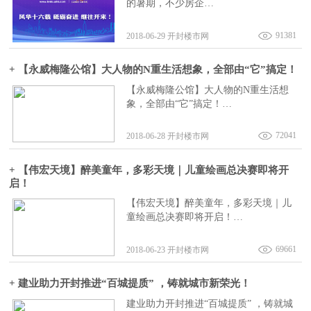
的暑期，不少房企…
91381
2018-06-29 开封楼市网
+ 【永威梅隆公馆】大人物的N重生活想象，全部由“它”搞定！
【永威梅隆公馆】大人物的N重生活想
象，全部由“它”搞定！…
72041
2018-06-28 开封楼市网
+ 【伟宏天境】醉美童年，多彩天境｜儿童绘画总决赛即将开
启！
【伟宏天境】醉美童年，多彩天境｜儿
童绘画总决赛即将开启！…
69661
2018-06-23 开封楼市网
+ 建业助力开封推进“百城提质” ，铸就城市新荣光！
建业助力开封推进“百城提质” ，铸就城