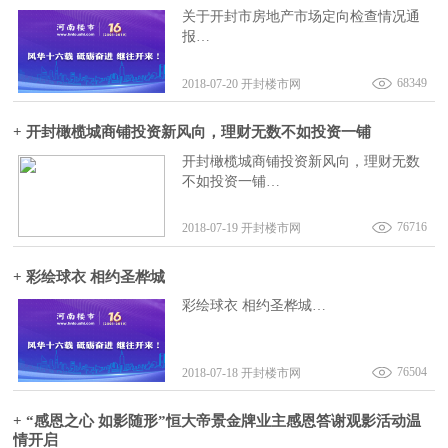
关于开封市房地产市场定向检查情况通
报…
68349
2018-07-20 开封楼市网
+ 开封橄榄城商铺投资新风向，理财无数不如投资一铺
开封橄榄城商铺投资新风向，理财无数
不如投资一铺…
76716
2018-07-19 开封楼市网
+ 彩绘球衣 相约圣桦城
彩绘球衣 相约圣桦城…
76504
2018-07-18 开封楼市网
+ “感恩之心 如影随形”恒大帝景金牌业主感恩答谢观影活动温
情开启