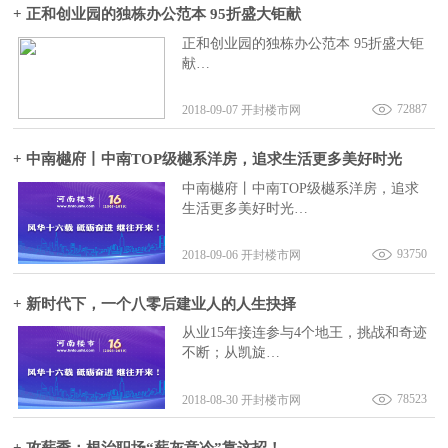
+ 正和创业园的独栋办公范本 95折盛大钜献
正和创业园的独栋办公范本 95折盛大钜
献…
72887
2018-09-07 开封楼市网
+ 中南樾府丨中南TOP级樾系洋房，追求生活更多美好时光
中南樾府丨中南TOP级樾系洋房，追求
生活更多美好时光…
93750
2018-09-06 开封楼市网
+ 新时代下，一个八零后建业人的人生抉择
从业15年接连参与4个地王，挑战和奇迹
不断；从凯旋…
78523
2018-08-30 开封楼市网