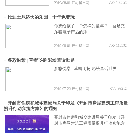
102553
2019-08-01 开封楼市网
+ 比迪士尼还大的乐园，十年免费玩
你想给孩子一个怎样的童年？一面是充
斥着电子产品的浑…
110392
2019-08-01 开封楼市网
+ 多彩悦棠 | 草帽飞扬 彩绘童话世界
多彩悦棠 | 草帽飞扬 彩绘童话世界…
99212
2019-07-26 开封楼市网
+ 开封市住房和城乡建设局关于印发《开封市房屋建筑工程质量
提升行动实施方案》的通知
开封市住房和城乡建设局关于印发《开
封市房屋建筑工程质量提升行动实施方
案》的通知…