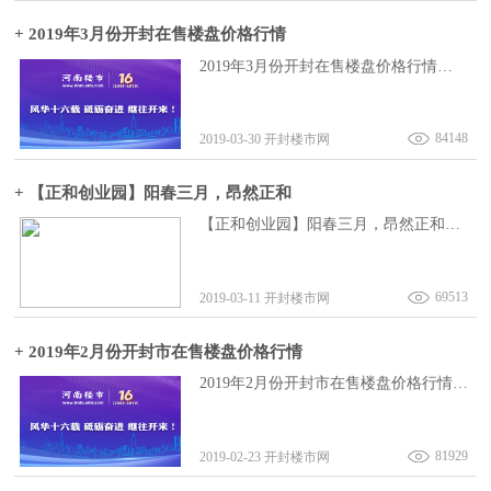
+ 2019年3月份开封在售楼盘价格行情
2019年3月份开封在售楼盘价格行情…
84148
2019-03-30 开封楼市网
+ 【正和创业园】阳春三月，昂然正和
【正和创业园】阳春三月，昂然正和…
69513
2019-03-11 开封楼市网
+ 2019年2月份开封市在售楼盘价格行情
2019年2月份开封市在售楼盘价格行情…
81929
2019-02-23 开封楼市网