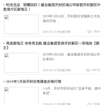
+ 时光见证 · 荣耀回归丨建业集团开封区域公司斩获开封新区中
意湖片区新地王！
2019年5月24日，开封新区安顺路七大街
项目宗地…
78045
2019-05-27 开封楼市网
+ 再造新地王 传奇再启航 建业集团竞得开封新区一宗地块【图
文】
2019年5月24日，建业集团开封区域公司
以单价6…
109759
2019-05-24 开封楼市网
+ 2019年5月份开封在售楼盘价格行情
1-4月，开封市经济运行“总体平稳、稳中
有进”。…
79348
2019-05-15 开封楼市网