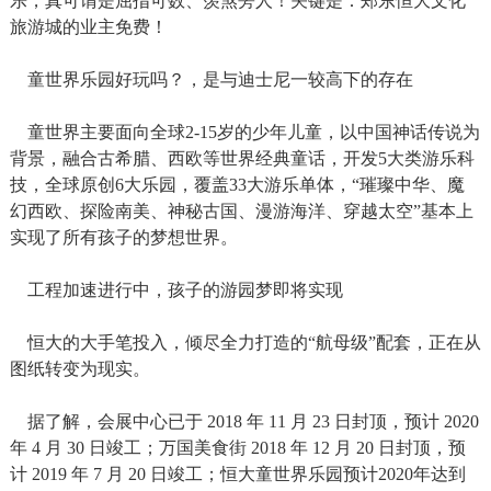
乐，真可谓是屈指可数、羡煞旁人！关键是：郑东恒大文化
旅游城的业主免费！
童世界乐园好玩吗？，是与迪士尼一较高下的存在
童世界主要面向全球2-15岁的少年儿童，以中国神话传说为
背景，融合古希腊、西欧等世界经典童话，开发5大类游乐科
技，全球原创6大乐园，覆盖33大游乐单体，“璀璨中华、魔
幻西欧、探险南美、神秘古国、漫游海洋、穿越太空”基本上
实现了所有孩子的梦想世界。
工程加速进行中，孩子的游园梦即将实现
恒大的大手笔投入，倾尽全力打造的“航母级”配套，正在从
图纸转变为现实。
据了解，会展中心已于 2018 年 11 月 23 日封顶，预计 2020
年 4 月 30 日竣工；万国美食街 2018 年 12 月 20 日封顶，预
计 2019 年 7 月 20 日竣工；恒大童世界乐园预计2020年达到