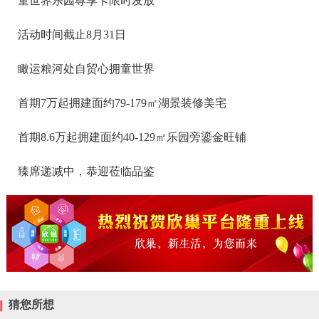
童世界乐园尊享卡限时发放
活动时间截止8月31日
瞰运粮河处自贸心拥童世界
首期7万起拥建面约79-179㎡湖景装修美宅
首期8.6万起拥建面约40-129㎡乐园旁鎏金旺铺
臻席递减中，恭迎莅临品鉴
猜您所想