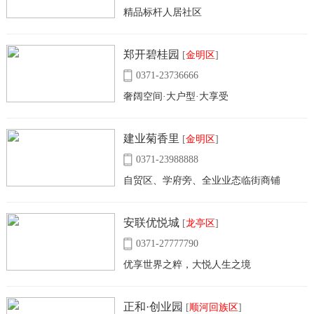
精品标杆人居社区
郑开碧桂园
[
金明区
]
0371-23736666
奢阔空间·大户型·大享受
建业菊香里
[
金明区
]
0371-23988888
自贸区、学府旁、全业业态临街商铺
安联优悦城
[
龙亭区
]
0371-27777790
优享世界之粹，大悦人生之境
正和·创业园
[
顺河回族区
]