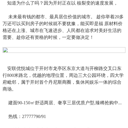
知道为什么了吗？因为开封正在以 核裂变的速度发展，
未来最有钱的都市、最具居住价值的城市。 趁你举着20多
万还可以买到房子的时候就不要犹豫，能买即是福 原材料价
格还在上涨、城市在飞速进步、人民都在追求对美好生活的
需要、趁你还有资格的时候，一定要做决定！
安联优悦城位于开封市龙亭区东京大道与开柳路交叉口东
行800米路北，优越的地理位置，周边三大公园环绕，四大学
府毗邻，属于开封首个丹尼斯商圈，集休闲娱乐一体的综合
商场。
建面90-150㎡舒适两居、奢享三居优质户型,臻稀抢购中...
热线：27777790/91